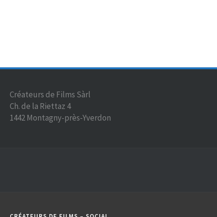
Créateurs de Films Sàrl
Ch. de la Riettaz 4
1442 Montagny-près-Yverdon
CRÉATEURS DE FILMS – SOCIAL