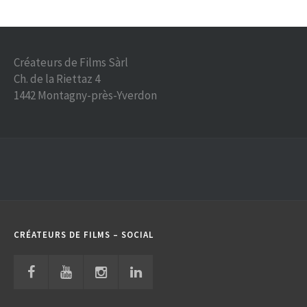
Créateurs de Films Sàrl
Ch. de la Riettaz 4
1442 Montagny-près-Yverdon
CRÉATEURS DE FILMS – SOCIAL