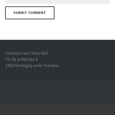
Créateurs de Films Sàrl
Ch. de la Riettaz 4
1442 Montagny-près-Yverdon