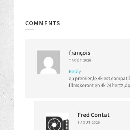
COMMENTS
françois
7 AOÛT 2026
Reply
en premier,le 4k est compatibl
films seront en 4k 24 hertz,d
Fred Contat
7 AOÛT 2026