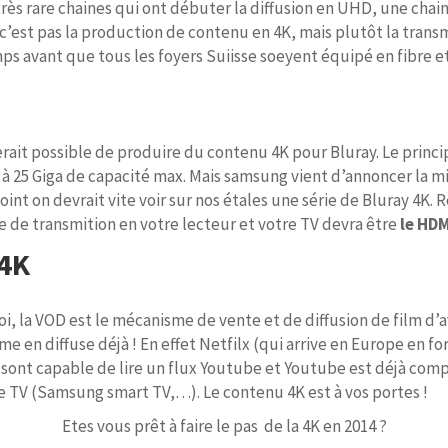
ès rare chaines qui ont débuter la diffusion en UHD, une chain
c’est pas la production de contenu en 4K, mais plutôt la transm
ps avant que tous les foyers Suiisse soeyent équipé en fibre et
erait possible de produire du contenu 4K pour Bluray. Le princi
t à 25 Giga de capacité max. Mais samsung vient d’annoncer la m
oint on devrait vite voir sur nos étales une série de Bluray 4K. R
de transmition en votre lecteur et votre TV devra être
le HDM
 4K
 la VOD est le mécanisme de vente et de diffusion de film d’ave
e en diffuse déjà ! En effet Netfilx (qui arrive en Europe en fo
4K sont capable de lire un flux Youtube et Youtube est déjà c
e TV (Samsung smart TV,…). Le contenu 4K est à vos portes !
Etes vous prêt à faire le pas de la 4K en 2014 ?