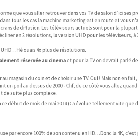
norme que vous aller retrouver dans vos TV de salon d’ici ses p
ans tous les cas la machine marketing est en route et vous n’all
rans de diffusion. Les téléviseurs actuels sont pour la plupart
iner en 2 résolutions, la version UHD pour les téléviseurs, à 38
 la UHD…Hé ouais 4x plus de résolutions.
alement réservée au cinema
et pour la TV on devrait parlé de
er au magasin du coin et de choisir une TV. Oui ! Mais non en fait
ant un poil au dessus de 2000.- Chf, de ce côté vous allez quan
t de suite plus complexe.
en ce début de mois de mai 2014 (Ca évolue tellement vite que d’i
fuse par encore 100% de son contenu en HD…Donc la 4K, c’est p