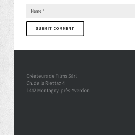
Créateurs de Films Sàrl
Ch. de la Riettaz 4
1442 Montagny-près-Yverdon