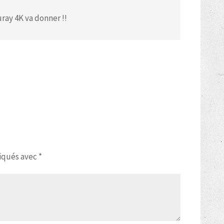
uray 4K va donner !!
diqués avec
*