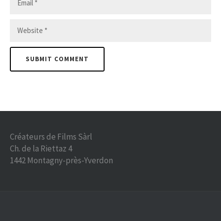
Créateurs de Films Sàrl
Ch. de la Riettaz 4
1442 Montagny-près-Yverdon