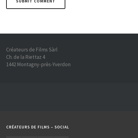
Créateurs de Films Sàrl
Ch. de la Riettaz 4
1442 Montagny-près-Yverdon
CRÉATEURS DE FILMS – SOCIAL