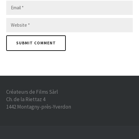
Créateurs de Films Sàrl
Ch. de la Riettaz 4
1442 Montagny-près-Yverdon